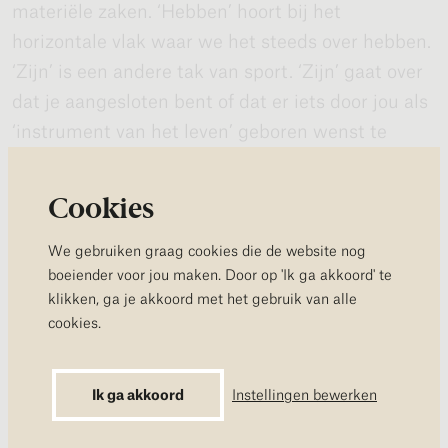
materiële zaken. ‘Hebben’ hoort bij het
horizontale vlak waar we het steeds over hebben.
‘Zijn’ is een andere tak van sport. ‘Zijn’ gaat over
dat je aangesloten bent of dat er iets door jou als
‘instrument van het leven’ geboren wenst te
worden. Dat is allemaal volkomen autonoom.
Waardigheid gaat dus over het handelen (of niet
Cookies
handelen) vanuit dit “Zijn”.
We gebruiken graag cookies die de website nog
boeiender voor jou maken. Door op 'Ik ga akkoord' te
Sociale contacten
klikken, ga je akkoord met het gebruik van alle
cookies.
Dan is er nog iets. In de hele periode van
augustus is het samenzijn met mensen, de
sociale component in het leven, van belang.
Ik ga akkoord
Instellingen bewerken
Probeer je de sfeer voor te stellen van een groep