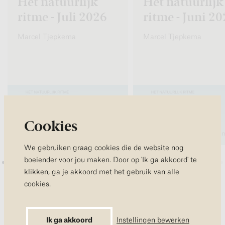
Het natuurlijk
Het natuurlijk
ritme - Juli 2026
ritme - Juni 2
Marcel Tjepkema
Marcel Tjepkema
Cookies
5 min
5 
We gebruiken graag cookies die de website nog
boeiender voor jou maken. Door op 'Ik ga akkoord' te
klikken, ga je akkoord met het gebruik van alle
cookies.
Meer podcasts en artikelen
Ik ga akkoord
Instellingen bewerken