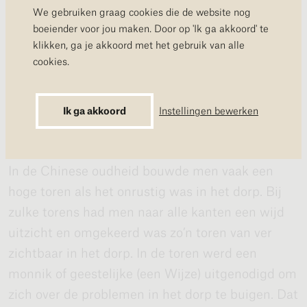
worden of innerlijk geconcentreerd te zijn. Vanuit
We gebruiken graag cookies die de website nog
boeiender voor jou maken. Door op 'Ik ga akkoord' te
de stilte leer je om onthecht te kijken naar het
klikken, ga je akkoord met het gebruik van alle
afgelopen jaar. Als het je namelijk lukt om echt
cookies.
stil te worden, dan voel je dat er iets is dat stil
naar je kijkt. Dat is de stem van het geweten.
Ik ga akkoord
Instellingen bewerken
Wijze of monnik
In de Chinese oudheid bouwde men vaak een
hoge toren als het onrustig was in het dorp. Bij
zulke torens had men naar alle kanten een wijd
uitzicht en omgekeerd was zo’n toren van ver
zichtbaar in het dorp. In de toren werd een
monnik of geestelijke (een Wijze) uitgenodigd om
zich over de problemen in het dorp te buigen. Dat