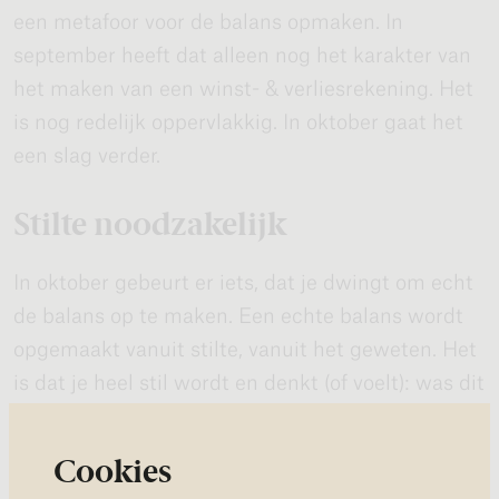
een metafoor voor de balans opmaken. In
september heeft dat alleen nog het karakter van
het maken van een winst- & verliesrekening. Het
is nog redelijk oppervlakkig. In oktober gaat het
een slag verder.
Stilte noodzakelijk
In oktober gebeurt er iets, dat je dwingt om echt
de balans op te maken. Een echte balans wordt
opgemaakt vanuit stilte, vanuit het geweten. Het
is dat je heel stil wordt en denkt (of voelt): was dit
nou passend of niet? En wat klopt er nu bij mij en
wat niet? Als er geen stilte is, is er geen geweten.
Cookies
Daarom is het noodzakelijk om in oktober stil te