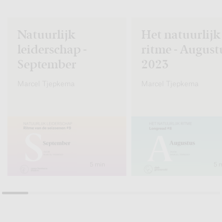
Natuurlijk
Het natuurlijk
leiderschap -
ritme - August
September
2023
Marcel Tjepkema
Marcel Tjepkema
5 min
5 