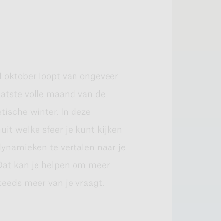
 oktober loopt van ongeveer
 podcast.
laatste volle maand van de
tische winter. In deze
it welke sfeer je kunt kijken
prake is van een mooie
 dynamieken te vertalen naar je
d van het jaar flink, maar er
 Dat kan je helpen om meer
aan de zomer doen denken.
 steeds meer van je vraagt.
te midden van een
acht kun je zien als de