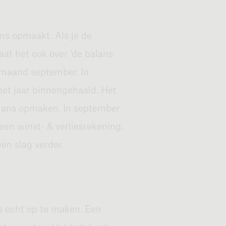
 vliegt of wordt meegezogen
edoeling.
lans opmaakt. Als je de
at het ook over ‘de balans
 maand september. In
het jaar binnengehaald. Het
e blijven. Daar hoort
alans opmaken. In september
hebben dat je steeds maar met
een winst- & verliesrekening.
et aan hoofdzaken toekomt.
een slag verder.
n echt frustrerend zijn, maar
te houden dat al die lijstjes
ns echt op te maken. Een
ker nog, ze staan eigenlijk in