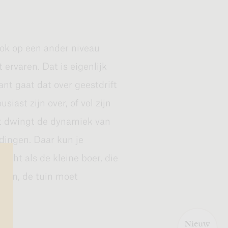
an de ene kant kun je een
 andere kant een opkomende
mber zijn de maanden dat
ook op een ander niveau
teeds stiller aan het
ervaren. Dat is eigenlijk
te zijn en dat je weet dat de
ant gaat dat over geestdrift
et één heeft het ander nodig.
iast zijn over, of vol zijn
nt dwingt de dynamiek van
 dingen. Daar kun je
 echt als de kleine boer, die
ven beschrijven, heb je in
eren, de tuin moet
en, net als iedere andere
aalde terughoudendheid, die
ieuw aanbrengen van orde en
Nieuw