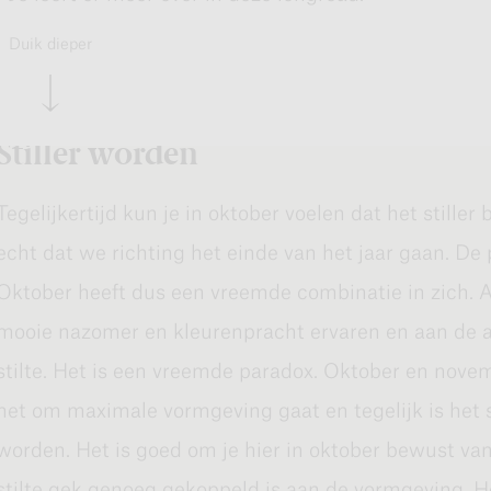
opbrengst of oogst van het jaar. En als je zo probeert
Duik dieper
kleurenpracht ook over jou, over jouw opbrengst of j
Stiller worden
Tegelijkertijd kun je in oktober voelen dat het stiller
echt dat we richting het einde van het jaar gaan. De p
Oktober heeft dus een vreemde combinatie in zich. A
mooie nazomer en kleurenpracht ervaren en aan de
stilte. Het is een vreemde paradox. Oktober en nove
Liever luisteren? Onderaan deze longread vind je de
het om maximale vormgeving gaat en tegelijk is het s
worden. Het is goed om je hier in oktober bewust van 
Indian Summers
stilte gek genoeg gekoppeld is aan de vormgeving. H