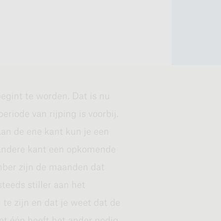
 te kijken, dan gaat de
ouw oogst.
 begint te worden. Dat is nu
eriode van rijping is voorbij.
an de ene kant kun je een
 andere kant een opkomende
mber zijn de maanden dat
 podcast.
teeds stiller aan het
te zijn en dat je weet dat de
et één heeft het ander nodig.