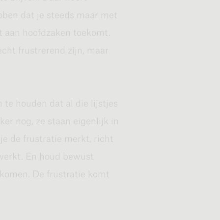
 dingen. Daar kun je
hebben dat je steeds maar met
 echt als de kleine boer, die
et aan hoofdzaken toekomt.
eren, de tuin moet
n echt frustrerend zijn, maar
te houden dat al die lijstjes
ker nog, ze staan eigenlijk in
 Je kunt zonder twijfel je
je de frustratie merkt, richt
art over het jaar, over de
nwerkt. En houd bewust
 dat je verdient of de
tkomen. De frustratie komt
g probeer je mensen mee te
t je feeling houdt met je
lijft handelen. Het gevaar is