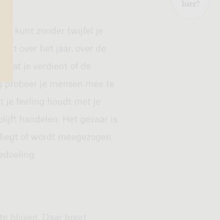
hier?
 deze thema’s hierna. Het
aakt; een slag verder dan in
 Je kunt zonder twijfel je
onmaakproces richting de
art over het jaar, over de
de stilte van de
 dat je verdient of de
g probeer je mensen mee te
t je feeling houdt met je
lijft handelen. Het gevaar is
 vliegt of wordt meegezogen
ook op een ander niveau
edoeling.
ervaren. Dat is eigenlijk
ant gaat dat over geestdrift
iast zijn over, of vol zijn
nt dwingt de dynamiek van
e blijven. Daar hoort