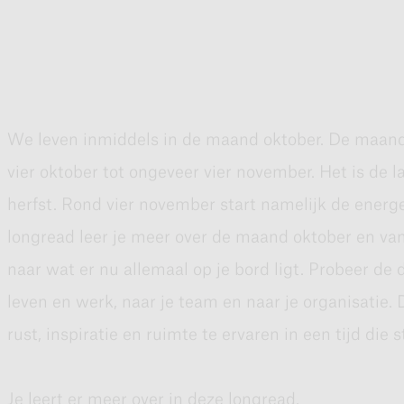
We leven inmiddels in de maand oktober. De maand
Liever luisteren? Onderaan deze longread vind je de
vier oktober tot ongeveer vier november. Het is de 
herfst. Rond vier november start namelijk de energe
Indian Summers
longread leer je meer over de maand oktober en vanu
Oktober kan een prachtige maand zijn, zeker als er s
naar wat er nu allemaal op je bord ligt. Probeer de
nazomer. De gemiddelde temperatuur daalt in deze tij
leven en werk, naar je team en naar je organisatie.
kunnen ook regelmatig perioden zijn die nog volop 
rust, inspiratie en ruimte te ervaren in een tijd die
Dat zijn de Indian Summers; fijne en warme dagen, 
waanzinnige kleurenpracht om je heen. Die kleurenpr
Je leert er meer over in deze longread.