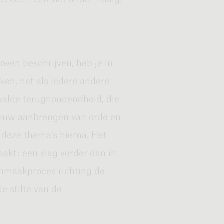
prake is van een mooie
d van het jaar flink, maar er
aan de zomer doen denken.
ven beschrijven, heb je in
te midden van een
en, net als iedere andere
acht kun je zien als de
aalde terughoudendheid, die
 te kijken, dan gaat de
ieuw aanbrengen van orde en
ouw oogst.
 deze thema’s hierna. Het
aakt; een slag verder dan in
onmaakproces richting de
de stilte van de
 begint te worden. Dat is nu
eriode van rijping is voorbij.