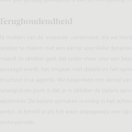
Oktober kan een prachtige maand zijn, zeker als er s
Terughoudendheid
nazomer. De gemiddelde temperatuur daalt in deze tij
kunnen ook regelmatig perioden zijn die nog volop 
Te midden van de ‘vreemde’ combinatie, die we hierbo
Dat zijn de Indian Summers; fijne en warme dagen, 
oktober te maken met een aantal specifieke dynamiek
waanzinnige kleurenpracht om je heen. Die kleurenpr
maand. In oktober gaat dat onder meer over een bep
opbrengst of oogst van het jaar. En als je zo probeert
gevraagd wordt, het omgaan met details en het opn
kleurenpracht ook over jou, over jouw opbrengst of j
structuur in je agenda. We bespreken een aantal van
belangrijkste punt is dat je in oktober de balans opm
Stiller worden
september. De balans opmaken is nodig in het scho
winter. Je bereid je als het ware stapsgewijs voor op 
Tegelijkertijd kun je in oktober voelen dat het stiller
winterperiode.
echt dat we richting het einde van het jaar gaan. De p