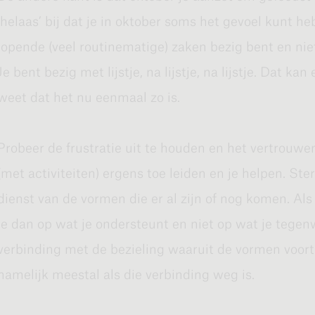
oktober je bijna om continu te focussen op de kleine
‘helaas’ bij dat je in oktober soms het gevoel kunt 
behoorlijk gefrustreerd van raken. Je bent in deze tijd
lopende (veel routinematige) zaken bezig bent en ni
(ook) elke dag het erf moet vegen, de kippen moet vo
Je bent bezig met lijstje, na lijstje, na lijstje. Dat ka
bijhouden, enzovoort.
weet dat het nu eenmaal zo is.
Opwinding
Probeer de frustratie uit te houden en het vertrouwen 
(met activiteiten) ergens toe leiden en je helpen. Ster
De les is dat je in oktober zeker enthousiast mag zijn.
dienst van de vormen die er al zijn of nog komen. Als 
opwinding uiten. Dat kan de opwinding zijn die je erva
je dan op wat je ondersteunt en niet op wat je tege
vormen die zich inmiddels manifesteren, over het geld
verbinding met de bezieling waaruit de vormen voor
opwinding over dat het goed gaat. Met die opwindin
namelijk meestal als die verbinding weg is.
nemen; van binnenuit. Het is alleen wel belangrijk da
kiemen van waaruit alles is gekomen en van daaruit b