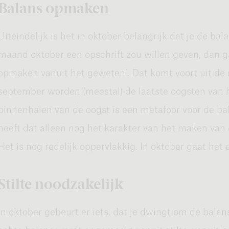
Balans opmaken
namelijk dat je vanuit je enthousiasme uit de bocht
in een roes van opwinding. Dat is natuurlijk niet de b
Uiteindelijk is het in oktober belangrijk dat je de ba
maand oktober een opschrift zou willen geven, dan ga
Focus
opmaken vanuit het geweten’. Dat komt voort uit de
september worden (meestal) de laatste oogsten van 
De andere kant is dat oktober je aanzet om gefocust t
binnenhalen van de oogst is een metafoor voor de b
‘helaas’ bij dat je in oktober soms het gevoel kunt 
heeft dat alleen nog het karakter van het maken van 
lopende (veel routinematige) zaken bezig bent en ni
Het is nog redelijk oppervlakkig. In oktober gaat het 
Je bent bezig met lijstje, na lijstje, na lijstje. Dat ka
weet dat het nu eenmaal zo is.
Stilte noodzakelijk
Probeer de frustratie uit te houden en het vertrouwen 
In oktober gebeurt er iets, dat je dwingt om de bala
(met activiteiten) ergens toe leiden en je helpen. Ster